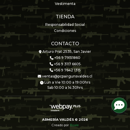
Vestimenta
TIENDA
Responsabilidad Social
Condiciones
CONTACTO
Arturo Prat 2535, San Javier
+56 9 79151860
+56 9 3117 6605
+56 9 7642 1315
ventas@pcpairgunsvaldes.cl
Lun a Vie 10:00 a 19:00hrs
Sab 10:00 a 14:30hrs
ARMERÍA VALDÉS © 2026
Creado por
Bsale