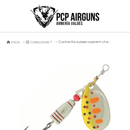
Cucharilla suissex suprem chartreuse amago
Inicio
Colecciones