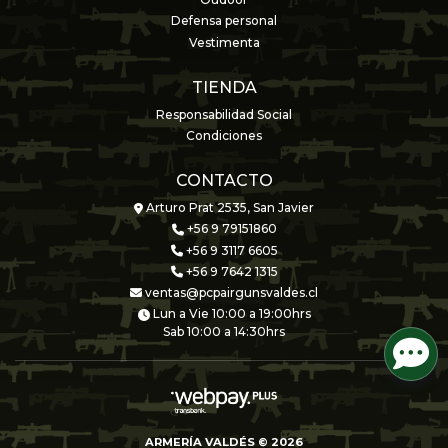
Oudoor
Defensa personal
Vestimenta
TIENDA
Responsabilidad Social
Condiciones
CONTACTO
Arturo Prat 2535, San Javier
+56 9 79151860
+56 9 3117 6605
+56 9 7642 1315
ventas@pcpairgunsvaldes.cl
Lun a Vie 10:00 a 19:00hrs
Sab 10:00 a 14:30hrs
ARMERÍA VALDÉS © 2026