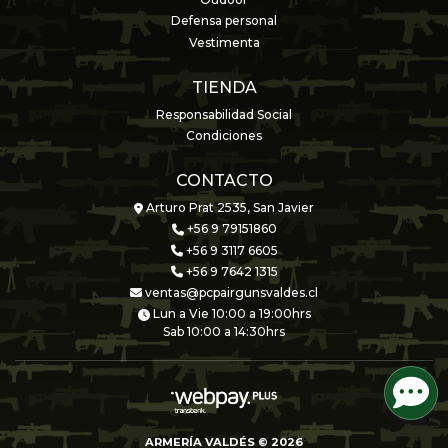
Oudoor
Defensa personal
Vestimenta
TIENDA
Responsabilidad Social
Condiciones
CONTACTO
Arturo Prat 2535, San Javier
+56 9 79151860
+56 9 3117 6605
+56 9 7642 1315
ventas@pcpairgunsvaldes.cl
Lun a Vie 10:00 a 19:00hrs
Sab 10:00 a 14:30hrs
ARMERÍA VALDÉS © 2026