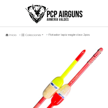
Flotador lapiz eagle claw 2pcs
Inicio
Colecciones