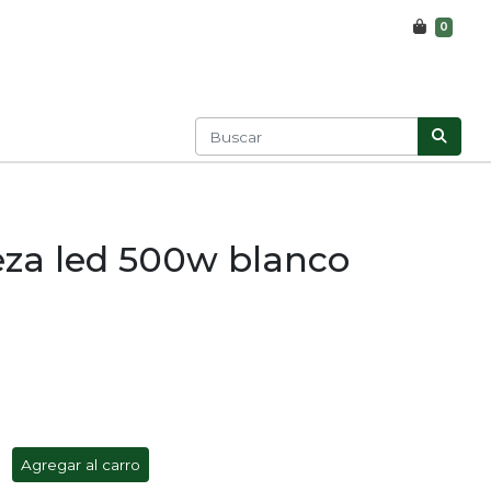
0
eza led 500w blanco
Agregar al carro