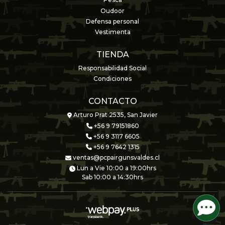
Pesca
Oudoor
Defensa personal
Vestimenta
TIENDA
Responsabilidad Social
Condiciones
CONTACTO
Arturo Prat 2535, San Javier
+56 9 79151860
+56 9 3117 6605
+56 9 7642 1315
ventas@pcpairgunsvaldes.cl
Lun a Vie 10:00 a 19:00hrs
Sab 10:00 a 14:30hrs