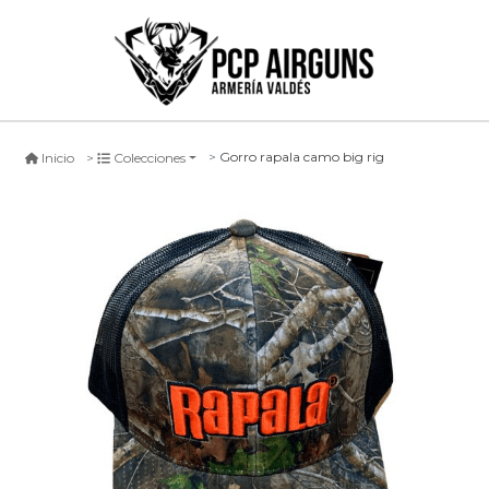
Gorro rapala camo big rig
Inicio
Colecciones