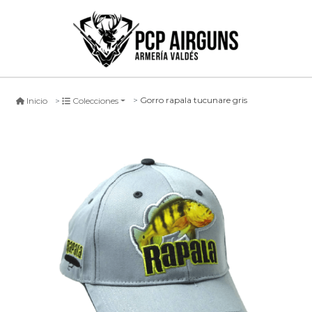
Gorro rapala tucunare gris
Inicio
Colecciones