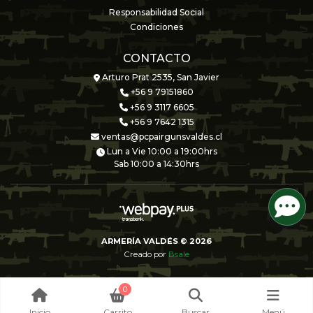
Responsabilidad Social
Condiciones
CONTACTO
Arturo Prat 2535, San Javier
+56 9 79151860
+56 9 3117 6605
+56 9 7642 1315
ventas@pcpairgunsvaldes.cl
Lun a Vie 10:00 a 19:00hrs
Sab 10:00 a 14:30hrs
ARMERÍA VALDÉS © 2026
Creado por
Bsale
0
Inicio
Carrito
Buscar
Menú