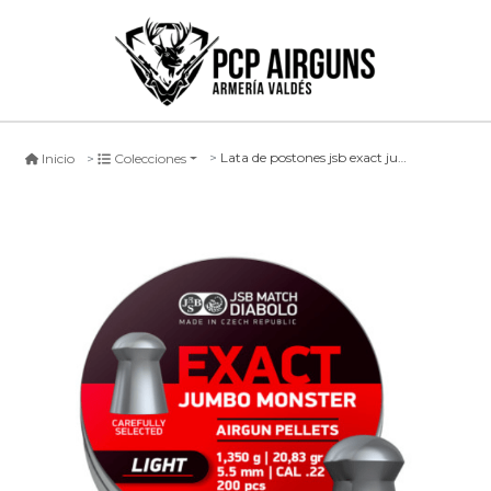
Lata de postones jsb exact jumbo monster light, uni. 200
Inicio
Colecciones