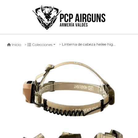
Linterna de cabeza heilee high power
Inicio
Colecciones