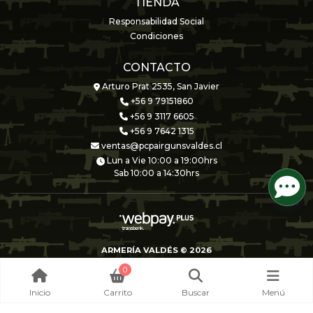
TIENDA
Responsabilidad Social
Condiciones
CONTACTO
Arturo Prat 2535, San Javier
+56 9 79151860
+56 9 3117 6605
+56 9 7642 1315
ventas@pcpairgunsvaldes.cl
Lun a Vie 10:00 a 19:00hrs
Sab 10:00 a 14:30hrs
ARMERÍA VALDÉS © 2026
Creado por
Bsale
0
Inicio
Carrito
Buscar
Menú