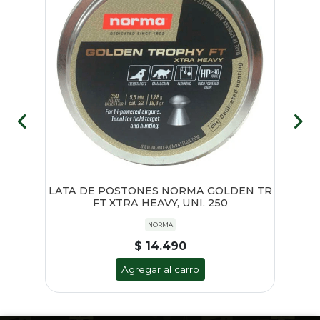
RA
LATA DE POSTONES NORMA GOLDEN TR
B
FT XTRA HEAVY, UNI. 250
NORMA
$ 14.490
Agregar al carro