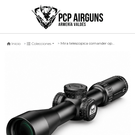
Mira telescopica comander optics 4-16x44 ir
Inicio
Colecciones