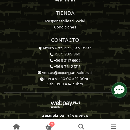
Vestimenta
TIENDA
Responsabilidad Social
Condiciones
CONTACTO
Arturo Prat 2535, San Javier
+56 9 79151860
+56 9 3117 6605
+56 9 7642 1315
ventas@pcpairgunsvaldes.cl
Lun a Vie 10:00 a 19:00hrs
Sab 10:00 a 14:30hrs
ARMERÍA VALDÉS © 2026
Creado por
Bsale
0