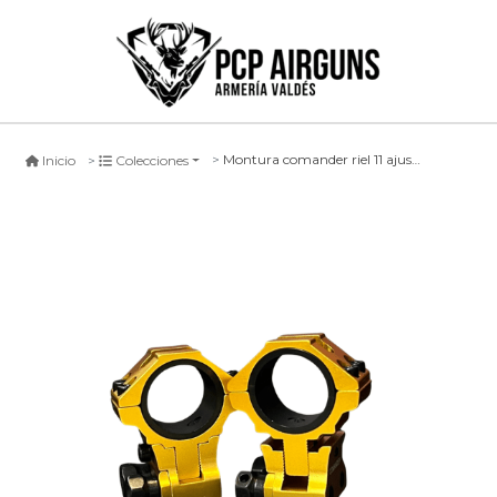
Montura comander riel 11 ajustable - dorada
Inicio
Colecciones