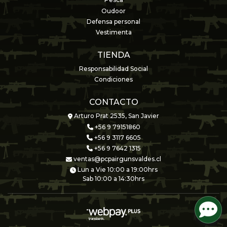
Pesca
Oudoor
Defensa personal
Vestimenta
TIENDA
Responsabilidad Social
Condiciones
CONTACTO
Arturo Prat 2535, San Javier
+56 9 79151860
+56 9 3117 6605
+56 9 7642 1315
ventas@pcpairgunsvaldes.cl
Lun a Vie 10:00 a 19:00hrs
Sab 10:00 a 14:30hrs