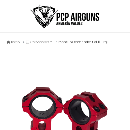
Montura comander riel 11 - rojo ps
Inicio
Colecciones