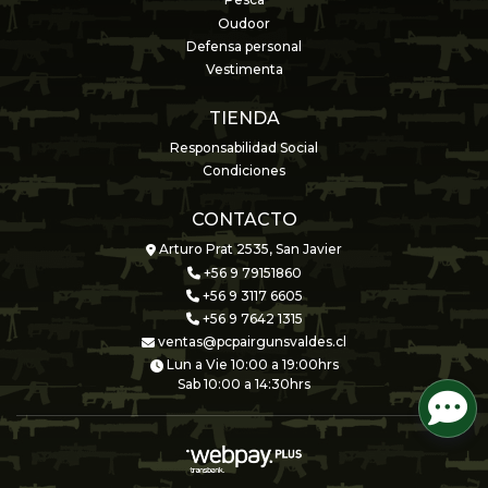
Pesca
Oudoor
Defensa personal
Vestimenta
TIENDA
Responsabilidad Social
Condiciones
CONTACTO
Arturo Prat 2535, San Javier
+56 9 79151860
+56 9 3117 6605
+56 9 7642 1315
ventas@pcpairgunsvaldes.cl
Lun a Vie 10:00 a 19:00hrs
Sab 10:00 a 14:30hrs