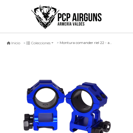
Montura comander riel 22 - azul
Inicio
Colecciones