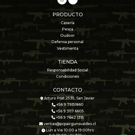
PRODUCTO
Casería
Pesca
Oudoor
Defensa personal
Vestimenta
TIENDA
Responsabilidad Social
Condiciones
CONTACTO
Arturo Prat 2535, San Javier
+56 9 79151860
+56 9 3117 6605
+56 9 7642 1315
ventas@pcpairgunsvaldes.cl
Lun a Vie 10:00 a 19:00hrs