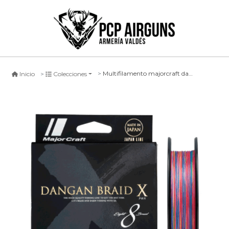
Multifilamento majorcraft dangan braid x8 multicolor -300mts-
Inicio
Colecciones