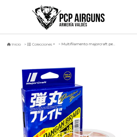
Multifilamento majorcraft pe-line dangan braid multicolor -200mts-
Inicio
Colecciones