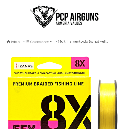
Multifilamento sfx 8x hot yellow -270mts-
Inicio
Colecciones