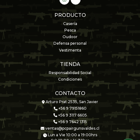
PRODUCTO
Casería
Pesca
Oudoor
Defensa personal
Vestimenta
TIENDA
Responsabilidad Social
Condiciones
CONTACTO
Arturo Prat 2535, San Javier
+56 9 79151860
+56 9 3117 6605
+56 9 7642 1315
ventas@pcpairgunsvaldes.cl
Lun a Vie 10:00 a 19:00hrs