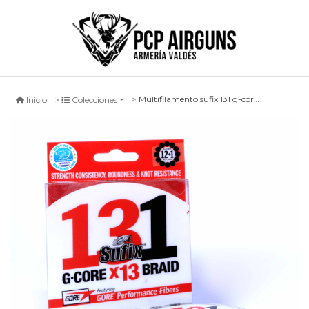
Multifilamento sufix 131 g-core x13 braid amarillo neon -150mts-
Inicio
Colecciones