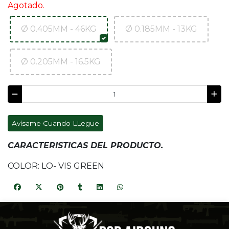
Agotado.
Ø 0.405MM - 46KG
Ø 0.185MM - 13KG
Ø 0.205MM - 16.5KG
Avísame Cuando LLegue
CARACTERISTICAS DEL PRODUCTO.
COLOR: LO- VIS GREEN