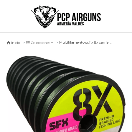
Multifilamento sufix 8x carrier braid lo- vis green -100mts-
Inicio
Colecciones