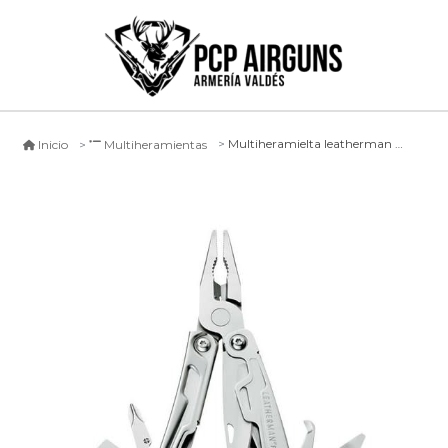
Multiheramielta leatherman 7 funciones
Inicio
Multiheramientas