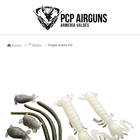
Nape baits kit
Inicio
Baits