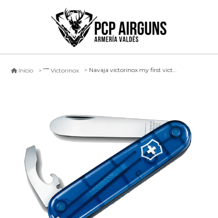
Navaja victorinox my first victorinox
Inicio
Victorinox