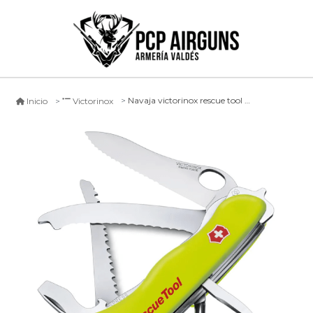
Navaja victorinox rescue tool color amarillo
Inicio
Victorinox