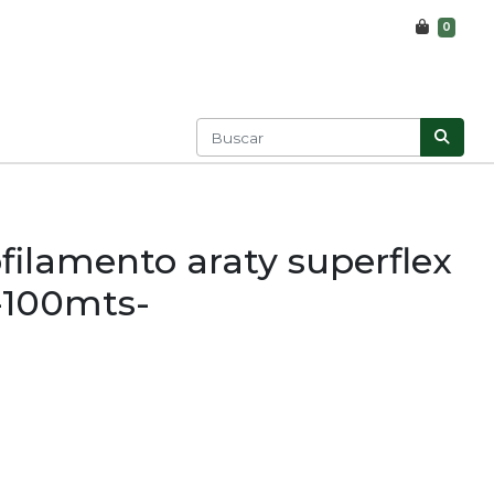
0
ilamento araty superflex
-100mts-