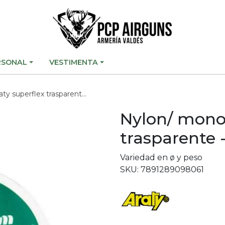
RSONAL
VESTIMENTA
perflex trasparente -100mts-
Nylon/ monof
trasparente 
Variedad en ø y peso
SKU: 7891289098061