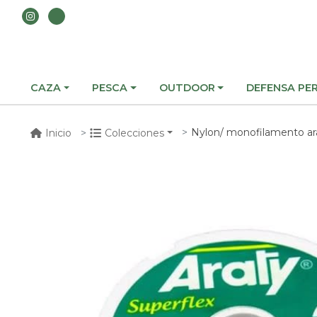
CAZA
PESCA
OUTDOOR
DEFENSA PE
Nylon/ monofilamento araty su
Inicio
Colecciones