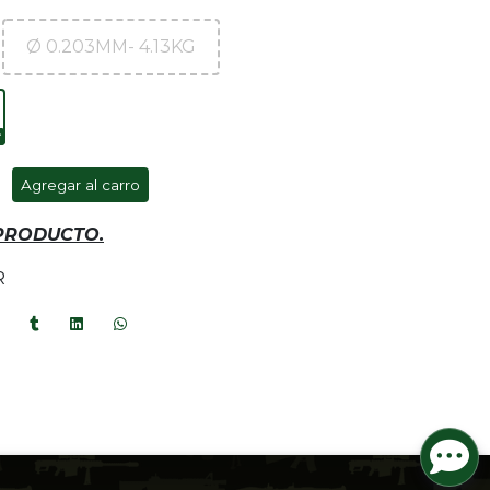
Ø 0.203MM- 4.13KG
Agregar al carro
 PRODUCTO.
R