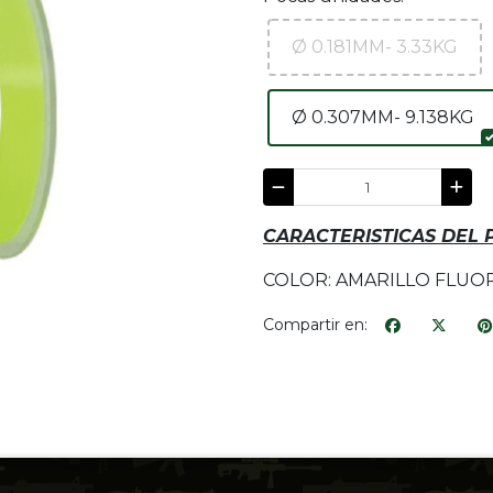
Ø 0.181MM- 3.33KG
Ø 0.307MM- 9.138KG
CARACTERISTICAS DEL
COLOR: AMARILLO FLUO
Compartir en: