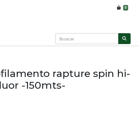
0
ilamento rapture spin hi-
fluor -150mts-