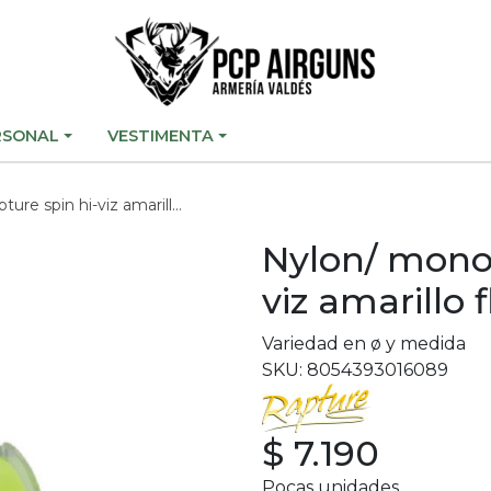
RSONAL
VESTIMENTA
hi-viz amarillo fluor -150mts-
Nylon/ monof
viz amarillo 
Variedad en ø y medida
SKU: 8054393016089
$ 7.190
Pocas unidades.