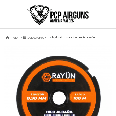
Nylon/ monofilamento rayün hilo albañil azul -100mts-
Inicio
Colecciones