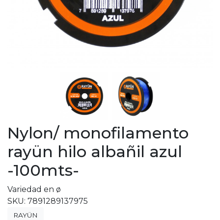
Nylon/ monofilamento
rayün hilo albañil azul
-100mts-
Variedad en ø
SKU: 7891289137975
RAYÜN