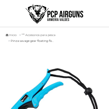
Inicio
Accesorios para pesca
Pinza savage gear floating fish grip