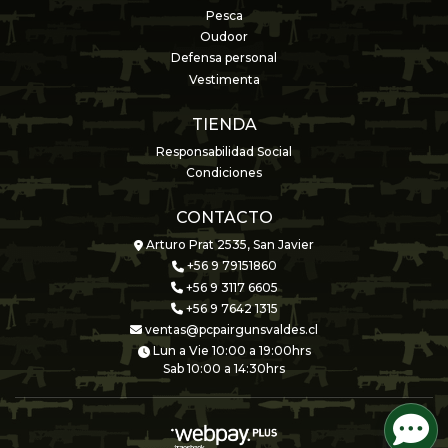
Pesca
Oudoor
Defensa personal
Vestimenta
TIENDA
Responsabilidad Social
Condiciones
CONTACTO
Arturo Prat 2535, San Javier
+56 9 79151860
+56 9 3117 6605
+56 9 7642 1315
ventas@pcpairgunsvaldes.cl
Lun a Vie 10:00 a 19:00hrs
Sab 10:00 a 14:30hrs