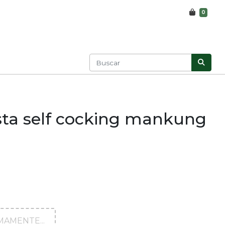
0
esta self cocking mankung
AMENTE...