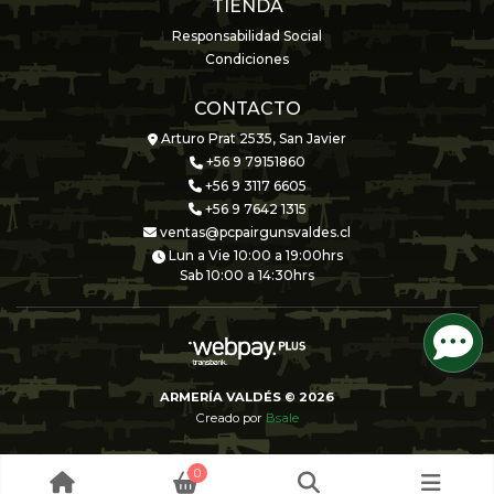
TIENDA
Responsabilidad Social
Condiciones
CONTACTO
Arturo Prat 2535, San Javier
+56 9 79151860
+56 9 3117 6605
+56 9 7642 1315
ventas@pcpairgunsvaldes.cl
Lun a Vie 10:00 a 19:00hrs
Sab 10:00 a 14:30hrs
ARMERÍA VALDÉS © 2026
Creado por
Bsale
0