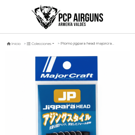
Plomo jigpara head majorcraft ajing style
Inicio
Colecciones