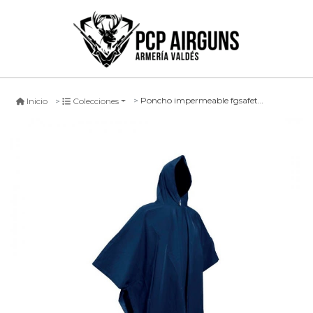
Poncho impermeable fgsafety holt t35, azul
Inicio
Colecciones