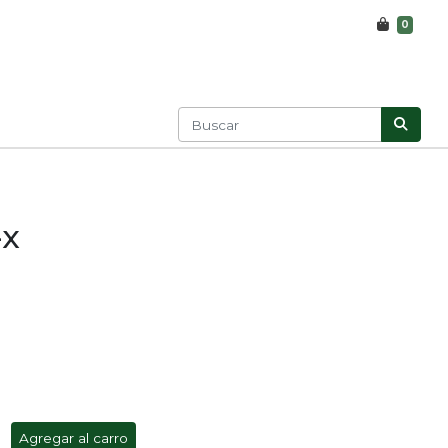
0
-x
Agregar al carro