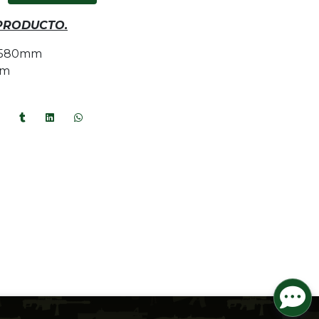
 PRODUCTO.
: 580mm
mm