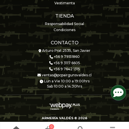
Vestimenta
TIENDA
Responsabilidad Social
Condiciones
CONTACTO
Arturo Prat 2535, San Javier
+56 9 79151860
+56 9 3117 6605
+56 9 7642 1315
ventas@pcpairgunsvaldes.cl
Lun a Vie 10:00 a 19:00hrs
Sab 10:00 a 14:30hrs
ARMERÍA VALDÉS © 2026
Creado por
Bsale
0