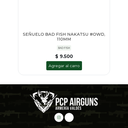
SEÑUELO BAD FISH NAKATSU #OWD,
110MM
BAD FISH
$ 9.500
Agregar al carro