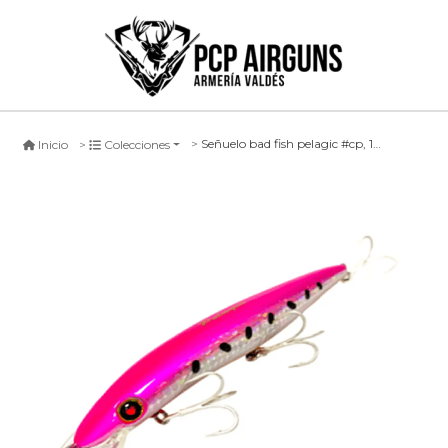
Señuelo bad fish pelagic #cp, 125mm
Inicio
Colecciones