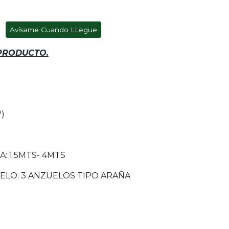
Avísame Cuando LLegue
 PRODUCTO.
)
 1.5MTS- 4MTS
ELO: 3 ANZUELOS TIPO ARAÑA