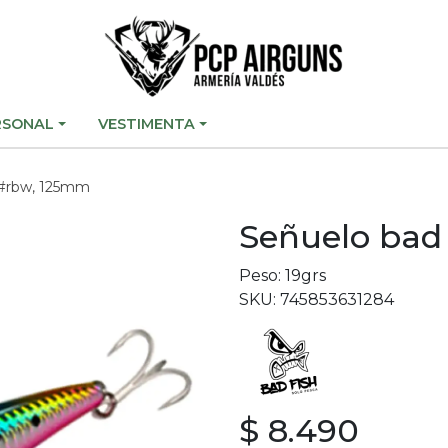
RSONAL
VESTIMENTA
c #rbw, 125mm
Señuelo bad 
Peso: 19grs
SKU: 745853631284
$ 8.490