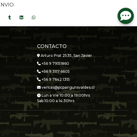
ENVIO.
CONTACTO
Arturo Prat 2535, San Javier
+56 9 79151860
+56 9 3117 6605
+56 9 7642 1315
ventas@pcpairgunsvaldes.cl
Lun a Vie 10:00 a 19:00hrs
Sab 10:00 a 14:30hrs