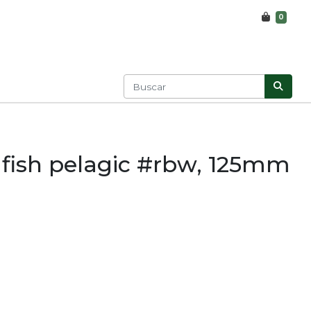
0
fish pelagic #rbw, 125mm