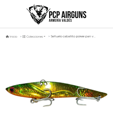
Señuelo caballito pokee pan vib 105mm / 35g color verde amarillo metálico
Inicio
Colecciones