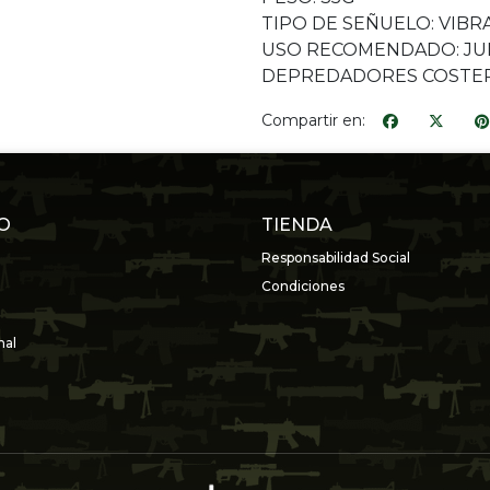
TIPO DE SEÑUELO: VIBRA
USO RECOMENDADO: JURE
DEPREDADORES COSTE
Compartir en:
O
TIENDA
Responsabilidad Social
Condiciones
nal