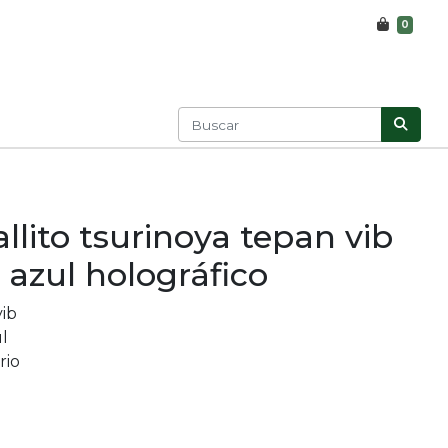
0
llito tsurinoya tepan vib
azul holográfico
vib
l
rio