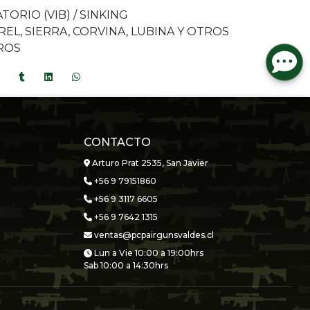
TORIO (VIB) / SINKING
L, SIERRA, CORVINA, LUBINA Y OTROS
ROS
CONTACTO
Arturo Prat 2535, San Javier
+56 9 79151860
+56 9 3117 6605
+56 9 7642 1315
ventas@pcpairgunsvaldes.cl
Lun a Vie 10:00 a 19:00hrs
Sab 10:00 a 14:30hrs