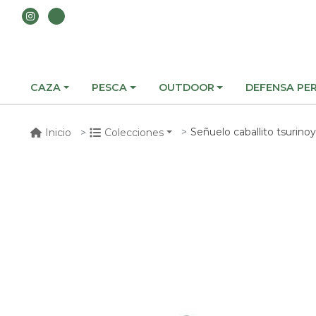
CAZA
PESCA
OUTDOOR
DEFENSA PE
Señuelo caballito tsurinoya tepan 
Inicio
Colecciones