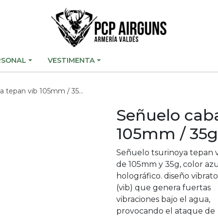
RSONAL
VESTIMENTA
vib 105mm / 35g azul holográfico
Señuelo caba
105mm / 35g 
Señuelo tsurinoya tepan 
de 105mm y 35g, color azu
holográfico. diseño vibrato
(vib) que genera fuertas
vibraciones bajo el agua,
provocando el ataque de