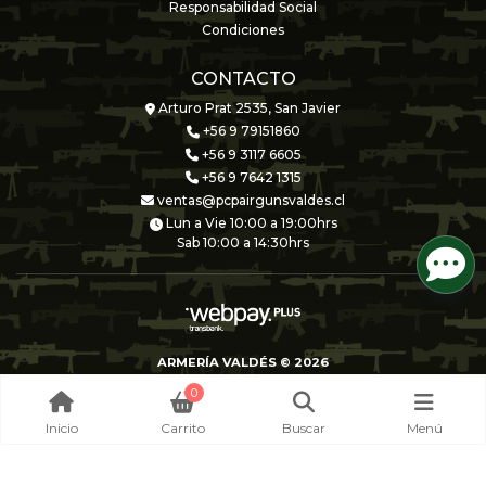
Responsabilidad Social
Condiciones
CONTACTO
Arturo Prat 2535, San Javier
+56 9 79151860
+56 9 3117 6605
+56 9 7642 1315
ventas@pcpairgunsvaldes.cl
Lun a Vie 10:00 a 19:00hrs
Sab 10:00 a 14:30hrs
ARMERÍA VALDÉS © 2026
Creado por
Bsale
0
Inicio
Carrito
Buscar
Menú