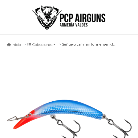
Señuelo caiman luhrjensenk13x #sbp
Inicio
Colecciones