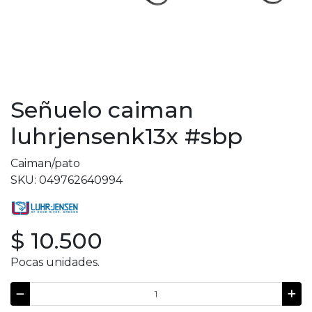
Señuelo caiman
luhrjensenk13x #sbp
Caiman/pato
SKU: 049762640994
$ 10.500
Pocas unidades.