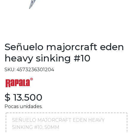
Señuelo majorcraft eden
heavy sinking #10
SKU: 4573236301204
$ 13.500
Pocas unidades.
SEÑUELO MAJORCRAFT EDEN HEAVY
SINKING #10, 50MM