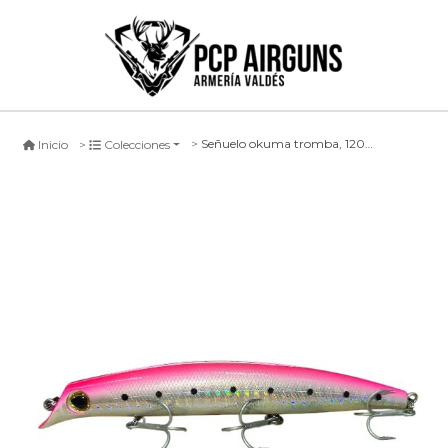
Señuelo okuma tromba, 120mm #j132
Inicio
Colecciones