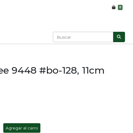
0
ee 9448 #bo-128, 11cm
Agregar al carro