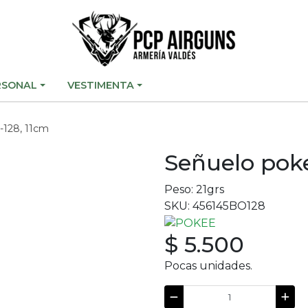
RSONAL
VESTIMENTA
-128, 11cm
Señuelo pok
Peso: 21grs
SKU: 456145BO128
$ 5.500
Pocas unidades.