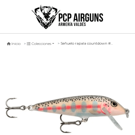
Señuelo rapala countdown #bjrt, 5cm
Inicio
Colecciones