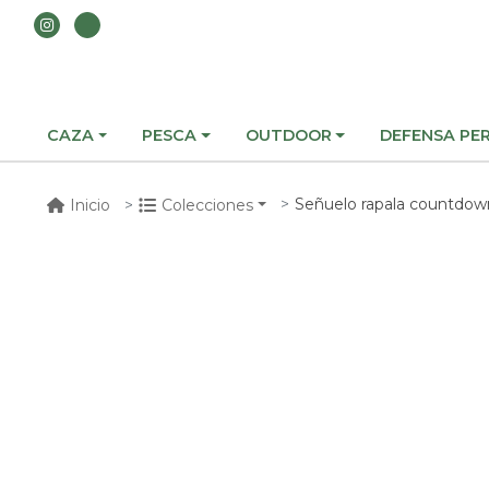
CAZA
PESCA
OUTDOOR
DEFENSA PE
Señuelo rapala countdown el
Inicio
Colecciones