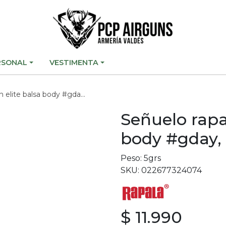
RSONAL
VESTIMENTA
ite balsa body #gday, 55mm
Señuelo rapa
body #gday
Peso: 5grs
SKU: 022677324074
$ 11.990