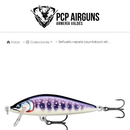
Señuelo rapala countdown elite balsa body #gdiw, 55mm
Inicio
Colecciones