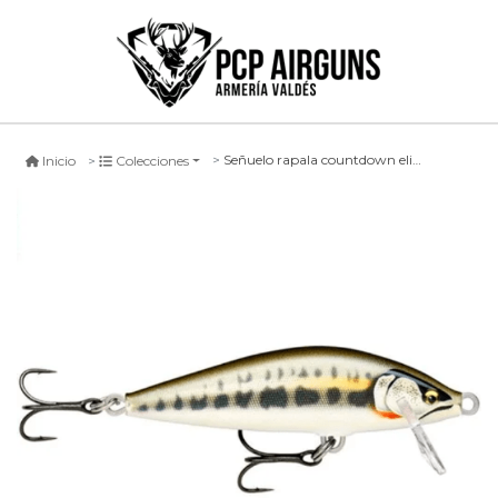
Señuelo rapala countdown elite balsa body #gdmn, 55mm
Inicio
Colecciones