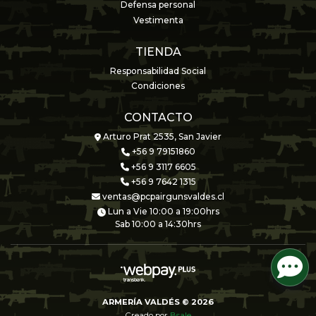
Defensa personal
Vestimenta
TIENDA
Responsabilidad Social
Condiciones
CONTACTO
Arturo Prat 2535, San Javier
+56 9 79151860
+56 9 3117 6605
+56 9 7642 1315
ventas@pcpairgunsvaldes.cl
Lun a Vie 10:00 a 19:00hrs
Sab 10:00 a 14:30hrs
ARMERÍA VALDÉS © 2026
Creado por
Bsale