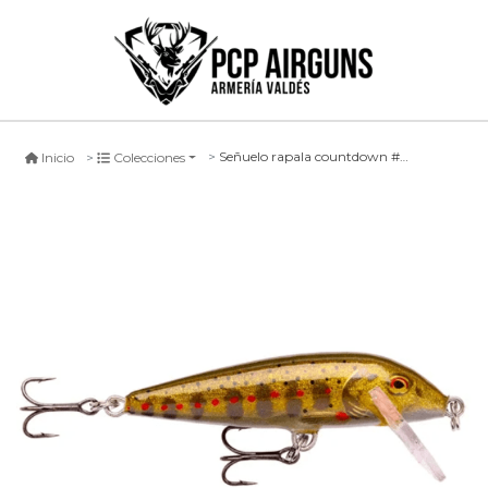
Señuelo rapala countdown #gjtr
Inicio
Colecciones