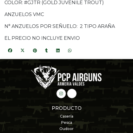
COLOR: #GJTR (GOLD JUVENILE TROUT)
ANZUELOS VMC
N° ANZUELOS POR SEÑUELO: 2 TIPO ARAÑA
EL PRECIO NO INCLUYE ENVIO
PRODUCTO
Casería
Pesca
Oudoor