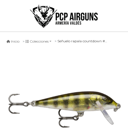
Señuelo rapala countdown #pel
Inicio
Colecciones