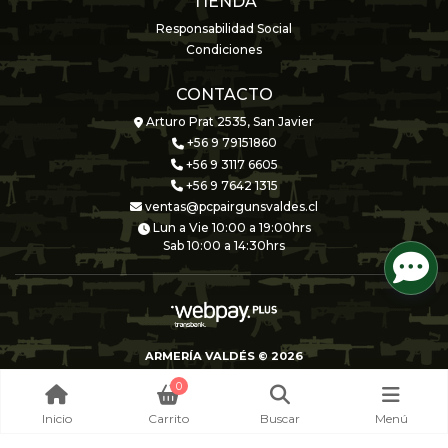
TIENDA
Responsabilidad Social
Condiciones
CONTACTO
Arturo Prat 2535, San Javier
+56 9 79151860
+56 9 3117 6605
+56 9 7642 1315
ventas@pcpairgunsvaldes.cl
Lun a Vie 10:00 a 19:00hrs
Sab 10:00 a 14:30hrs
ARMERÍA VALDÉS © 2026
Creado por
Bsale
0
Inicio
Carrito
Buscar
Menú