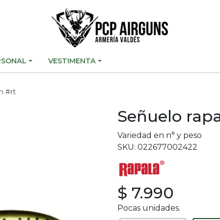
RSONAL
VESTIMENTA
n #rt
Señuelo rap
Variedad en n° y peso
SKU: 022677002422
$ 7.990
Pocas unidades.