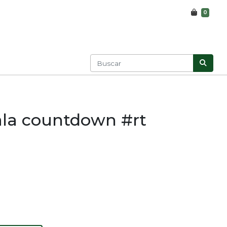
0
ala countdown #rt